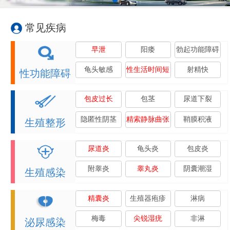
常见疾病
早泄
阳痿
勃起功能障碍
龟头敏感
性生活时间短
射精快
性功能障碍
包皮过长
包茎
尿道下裂
隐匿性阴茎
精索静脉曲张
鞘膜积液
生殖整形
尿道炎
龟头炎
包皮炎
附睾炎
睾丸炎
阴囊潮湿
生殖感染
精囊炎
生殖器疱疹
淋病
梅毒
尖锐湿疣
非淋
泌尿感染