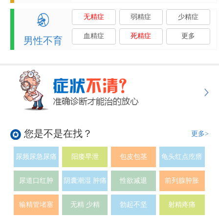
无精症
弱精症
少精症
血精症
死精症
更多
男性不育
您是不是在找？
更多>
尿频尿急尿痛
阳痿早泄
包皮包茎
龟头红点疙瘩
尿道口红肿
阴囊潮湿 肿痛
性欲减退
前列腺肿胀
输精管堵塞
无精 少精
勃起不坚
射精疼痛