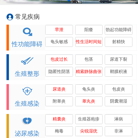
常见疾病
早泄
阳痿
勃起功能障碍
龟头敏感
性生活时间短
射精快
性功能障碍
包皮过长
包茎
尿道下裂
隐匿性阴茎
精索静脉曲张
鞘膜积液
生殖整形
尿道炎
龟头炎
包皮炎
附睾炎
睾丸炎
阴囊潮湿
生殖感染
精囊炎
生殖器疱疹
淋病
梅毒
尖锐湿疣
非淋
泌尿感染