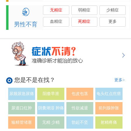
无精症
弱精症
少精症
血精症
死精症
更多
男性不育
您是不是在找？
更多>
尿频尿急尿痛
阳痿早泄
包皮包茎
龟头红点疙瘩
尿道口红肿
阴囊潮湿 肿痛
性欲减退
前列腺肿胀
输精管堵塞
无精 少精
勃起不坚
射精疼痛