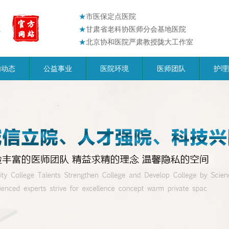
★
市医保定点医院
★
甘肃省老科协医师分会基地医院
★
北京协和医院严肃教授陇大工作室
内动态
公益事业
医院环境
医师团队
护理