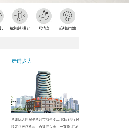
长
精索静脉曲张
死精症
前列腺增生
走进陇大
兰州陇大医院是兰州市城镇职工(居民)医疗保
险定点医疗机构，自建院以来，一直坚持“诚