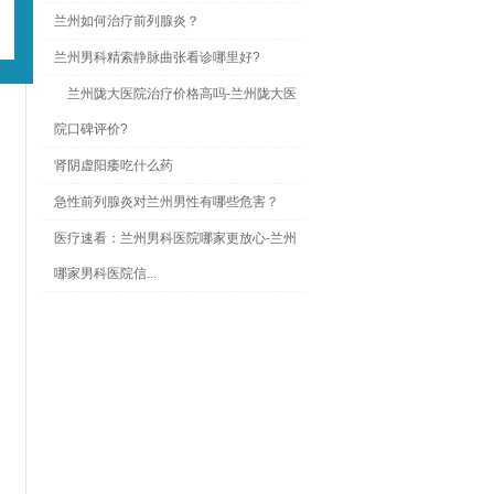
兰州如何治疗前列腺炎？
兰州男科精索静脉曲张看诊哪里好?
兰州陇大医院治疗价格高吗-兰州陇大医
院口碑评价?
肾阴虚阳痿吃什么药
急性前列腺炎对兰州男性有哪些危害？
医疗速看：兰州男科医院哪家更放心-兰州
哪家男科医院信...