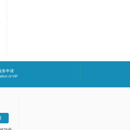
P服务申请
ation of VIP
用
0876号