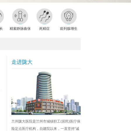
长
精索静脉曲张
死精症
前列腺增生
走进陇大
兰州陇大医院是兰州市城镇职工(居民)医疗保
险定点医疗机构，自建院以来，一直坚持“诚