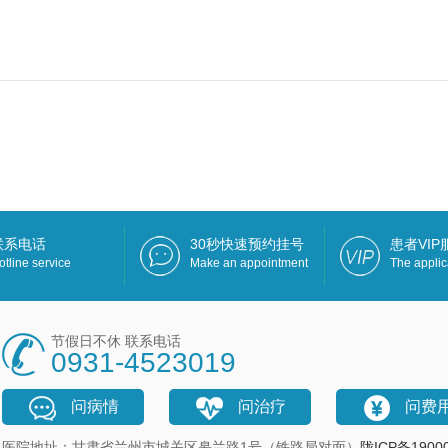
联系电话
30秒快速预约挂号
患者VI
otline service
Make an appointment
The applic
节假日不休 联系电话
0931-4523019
问病情
问治疗
问费
医院地址：甘肃省兰州市城关区皋兰路1号（铁路局对面）
陇ICP备1900