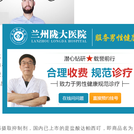
目的就是通过拥抱、抚摸、按摩等触觉刺激手段来教导患
障碍。还可在达到高潮前向下牵拉阴囊和睾丸，或用拇指和
度也能减少10%～25%。长久训练后再以女上位方式进
式反复训练，逐渐提高射精刺激阈，从而达到较满意的人为
摄取抑制剂，国内已上市的是盐酸达帕西叮，即商品名为