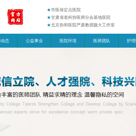
★
市医保定点医院
★
甘肃省老科协医师分会基地医院
★
北京协和医院严肃教授陇大工作室
内动态
公益事业
医院环境
医师团队
护理