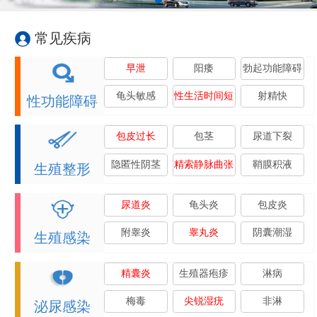
常见疾病
早泄
阳痿
勃起功能障碍
龟头敏感
性生活时间短
射精快
性功能障碍
包皮过长
包茎
尿道下裂
隐匿性阴茎
精索静脉曲张
鞘膜积液
生殖整形
尿道炎
龟头炎
包皮炎
附睾炎
睾丸炎
阴囊潮湿
生殖感染
精囊炎
生殖器疱疹
淋病
梅毒
尖锐湿疣
非淋
泌尿感染