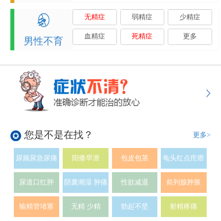
无精症
弱精症
少精症
血精症
死精症
更多
男性不育
您是不是在找？
更多>
尿频尿急尿痛
阳痿早泄
包皮包茎
龟头红点疙瘩
尿道口红肿
阴囊潮湿 肿痛
性欲减退
前列腺肿胀
输精管堵塞
无精 少精
勃起不坚
射精疼痛