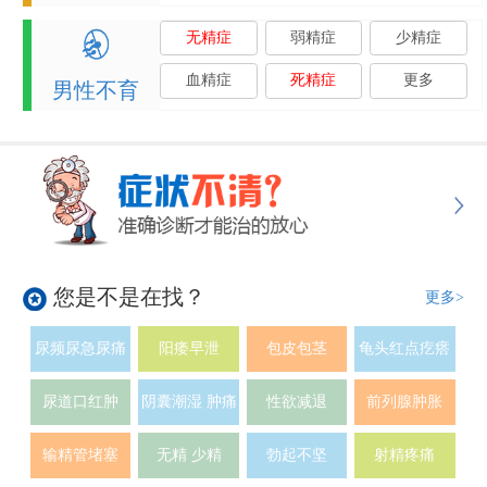
无精症
弱精症
少精症
血精症
死精症
更多
男性不育
您是不是在找？
更多>
尿频尿急尿痛
阳痿早泄
包皮包茎
龟头红点疙瘩
尿道口红肿
阴囊潮湿 肿痛
性欲减退
前列腺肿胀
输精管堵塞
无精 少精
勃起不坚
射精疼痛