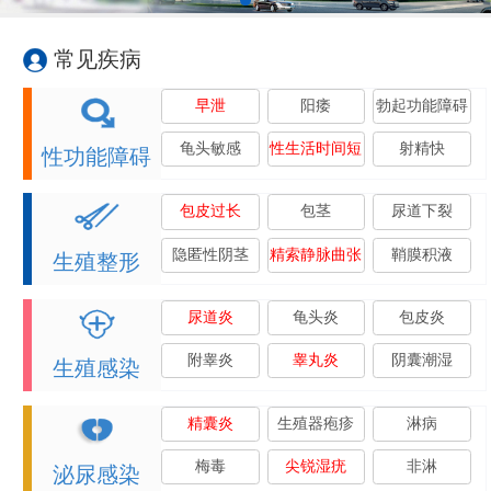
常见疾病
早泄
阳痿
勃起功能障碍
龟头敏感
性生活时间短
射精快
性功能障碍
包皮过长
包茎
尿道下裂
隐匿性阴茎
精索静脉曲张
鞘膜积液
生殖整形
尿道炎
龟头炎
包皮炎
附睾炎
睾丸炎
阴囊潮湿
生殖感染
精囊炎
生殖器疱疹
淋病
梅毒
尖锐湿疣
非淋
泌尿感染