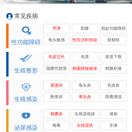
常见疾病
早泄
阳痿
勃起功能障碍
龟头敏感
性生活时间短
射精快
性功能障碍
包皮过长
包茎
尿道下裂
隐匿性阴茎
精索静脉曲张
鞘膜积液
生殖整形
尿道炎
龟头炎
包皮炎
附睾炎
睾丸炎
阴囊潮湿
生殖感染
精囊炎
生殖器疱疹
淋病
梅毒
尖锐湿疣
非淋
泌尿感染