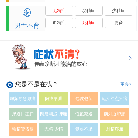
无精症
弱精症
少精症
血精症
死精症
更多
男性不育
您是不是在找？
更多>
尿频尿急尿痛
阳痿早泄
包皮包茎
龟头红点疙瘩
尿道口红肿
阴囊潮湿 肿痛
性欲减退
前列腺肿胀
输精管堵塞
无精 少精
勃起不坚
射精疼痛