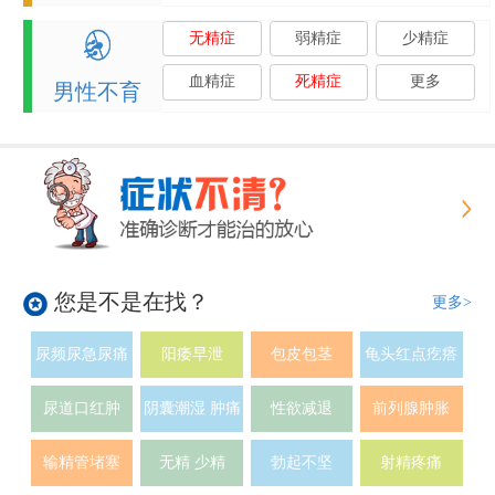
无精症
弱精症
少精症
血精症
死精症
更多
男性不育
您是不是在找？
更多>
尿频尿急尿痛
阳痿早泄
包皮包茎
龟头红点疙瘩
尿道口红肿
阴囊潮湿 肿痛
性欲减退
前列腺肿胀
输精管堵塞
无精 少精
勃起不坚
射精疼痛