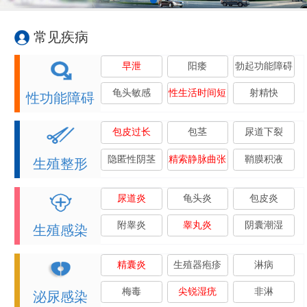
常见疾病
早泄
阳痿
勃起功能障碍
龟头敏感
性生活时间短
射精快
性功能障碍
包皮过长
包茎
尿道下裂
隐匿性阴茎
精索静脉曲张
鞘膜积液
生殖整形
尿道炎
龟头炎
包皮炎
附睾炎
睾丸炎
阴囊潮湿
生殖感染
精囊炎
生殖器疱疹
淋病
梅毒
尖锐湿疣
非淋
泌尿感染