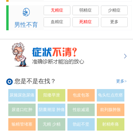
无精症
弱精症
少精症
血精症
死精症
更多
男性不育
您是不是在找？
更多>
尿频尿急尿痛
阳痿早泄
包皮包茎
龟头红点疙瘩
尿道口红肿
阴囊潮湿 肿痛
性欲减退
前列腺肿胀
输精管堵塞
无精 少精
勃起不坚
射精疼痛