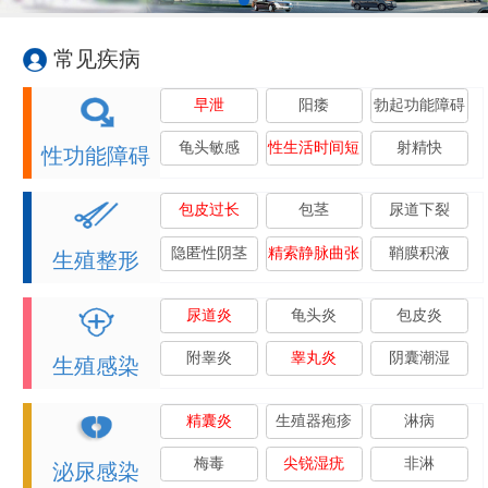
常见疾病
早泄
阳痿
勃起功能障碍
龟头敏感
性生活时间短
射精快
性功能障碍
包皮过长
包茎
尿道下裂
隐匿性阴茎
精索静脉曲张
鞘膜积液
生殖整形
尿道炎
龟头炎
包皮炎
附睾炎
睾丸炎
阴囊潮湿
生殖感染
精囊炎
生殖器疱疹
淋病
梅毒
尖锐湿疣
非淋
泌尿感染