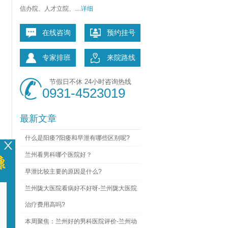
信办院、人才立院、....
详细
在线咨询
预约挂号
专家排班
来院路线
节假日不休 24小时咨询热线
0931-4523019
最新文章
什么是阳痿?阳痿和早泄有哪些区别呢?
兰州看男科哪个医院好？
早泄比较主要的原因是什么?
兰州陇大医院看病好不好呀-兰州陇大医院
治疗费用高吗?
本周聚焦：兰州好的男科医院评价-兰州动