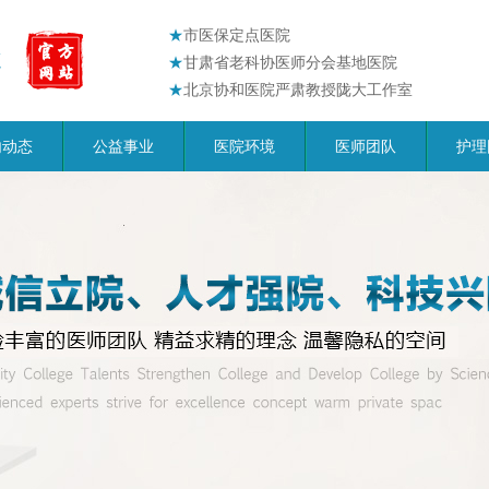
★
市医保定点医院
★
甘肃省老科协医师分会基地医院
★
北京协和医院严肃教授陇大工作室
内动态
公益事业
医院环境
医师团队
护理