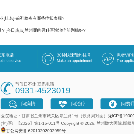
业[排名]-前列腺炎有哪些症状表现?
？[今日热点]兰州哪的男科医院治疗前列腺好?
联系电话
30秒快速预约挂号
患者VI
otline service
Make an appointment
The applic
节假日不休 联系电话
0931-4523019
问病情
问治疗
问费
医院地址：甘肃省兰州市城关区皋兰路1号（铁路局对面）
陇ICP备1900
(甘)医广【2026】第1-15-011号 Copyright © 2026. 兰州陇大医院.版
甘公网安备 62010202002959号