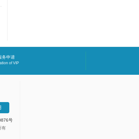
P服务申请
ation of VIP
用
0876号
权所有