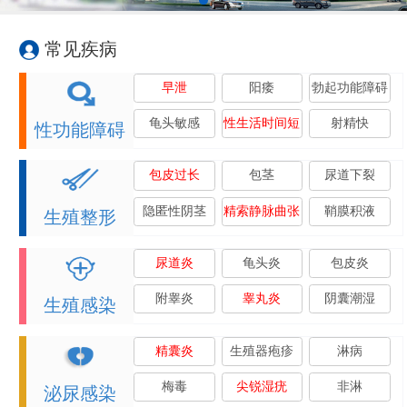
常见疾病
早泄
阳痿
勃起功能障碍
龟头敏感
性生活时间短
射精快
性功能障碍
包皮过长
包茎
尿道下裂
隐匿性阴茎
精索静脉曲张
鞘膜积液
生殖整形
尿道炎
龟头炎
包皮炎
附睾炎
睾丸炎
阴囊潮湿
生殖感染
精囊炎
生殖器疱疹
淋病
梅毒
尖锐湿疣
非淋
泌尿感染