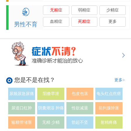
无精症
弱精症
少精症
血精症
死精症
更多
男性不育
您是不是在找？
更多>
尿频尿急尿痛
阳痿早泄
包皮包茎
龟头红点疙瘩
尿道口红肿
阴囊潮湿 肿痛
性欲减退
前列腺肿胀
输精管堵塞
无精 少精
勃起不坚
射精疼痛