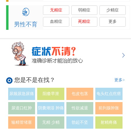
无精症
弱精症
少精症
血精症
死精症
更多
男性不育
您是不是在找？
更多>
尿频尿急尿痛
阳痿早泄
包皮包茎
龟头红点疙瘩
尿道口红肿
阴囊潮湿 肿痛
性欲减退
前列腺肿胀
输精管堵塞
无精 少精
勃起不坚
射精疼痛