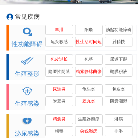
常见疾病
早泄
阳痿
勃起功能障碍
龟头敏感
性生活时间短
射精快
性功能障碍
包皮过长
包茎
尿道下裂
隐匿性阴茎
精索静脉曲张
鞘膜积液
生殖整形
尿道炎
龟头炎
包皮炎
附睾炎
睾丸炎
阴囊潮湿
生殖感染
精囊炎
生殖器疱疹
淋病
梅毒
尖锐湿疣
非淋
泌尿感染