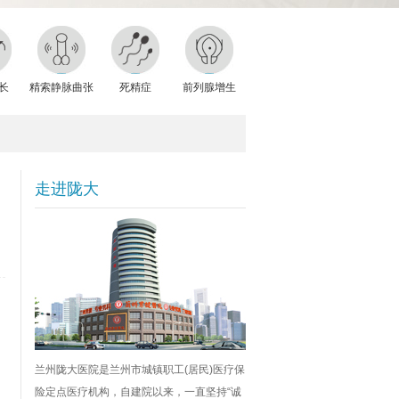
长
精索静脉曲张
死精症
前列腺增生
走进陇大
兰州陇大医院是兰州市城镇职工(居民)医疗保
险定点医疗机构，自建院以来，一直坚持“诚