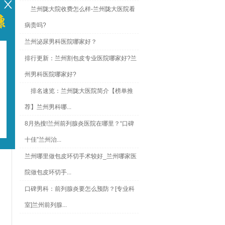
兰州陇大院收费怎么样-兰州陇大医院看
病贵吗?
兰州泌尿男科医院哪家好？
排行更新：兰州割包皮专业医院哪家好?兰
州男科医院哪家好?
排名速览：兰州陇大医院简介【榜单推
荐】兰州男科哪...
8月热搜!兰州前列腺炎医院在哪里？“口碑
十佳”兰州治...
兰州哪里做包皮环切手术较好_兰州哪家医
院做包皮环切手...
活
口碑男科：前列腺炎要怎么预防？[专业科
室]兰州前列腺...