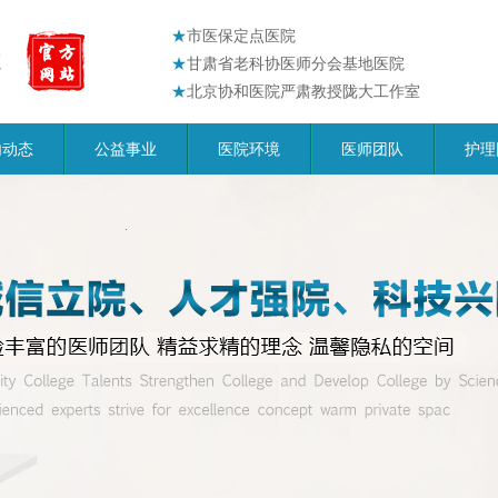
★
市医保定点医院
★
甘肃省老科协医师分会基地医院
★
北京协和医院严肃教授陇大工作室
内动态
公益事业
医院环境
医师团队
护理