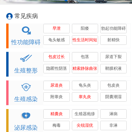
常见疾病
早泄
阳痿
勃起功能障碍
龟头敏感
性生活时间短
射精快
性功能障碍
包皮过长
包茎
尿道下裂
隐匿性阴茎
精索静脉曲张
鞘膜积液
生殖整形
尿道炎
龟头炎
包皮炎
附睾炎
睾丸炎
阴囊潮湿
生殖感染
精囊炎
生殖器疱疹
淋病
梅毒
尖锐湿疣
非淋
泌尿感染