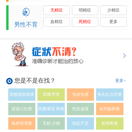
无精症
弱精症
少精症
血精症
死精症
更多
男性不育
您是不是在找？
更多>
尿频尿急尿痛
阳痿早泄
包皮包茎
龟头红点疙瘩
尿道口红肿
阴囊潮湿 肿痛
性欲减退
前列腺肿胀
输精管堵塞
无精 少精
勃起不坚
射精疼痛