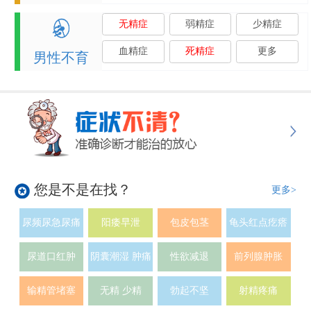
无精症
弱精症
少精症
血精症
死精症
更多
男性不育
您是不是在找？
更多>
尿频尿急尿痛
阳痿早泄
包皮包茎
龟头红点疙瘩
尿道口红肿
阴囊潮湿 肿痛
性欲减退
前列腺肿胀
输精管堵塞
无精 少精
勃起不坚
射精疼痛