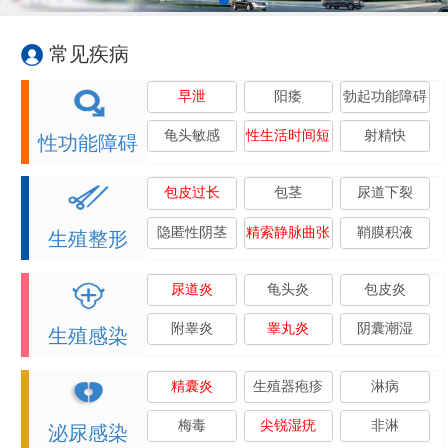
常见疾病
早泄
阳痿
勃起功能障碍
龟头敏感
性生活时间短
射精快
性功能障碍
包皮过长
包茎
尿道下裂
隐匿性阴茎
精索静脉曲张
鞘膜积液
生殖整形
尿道炎
龟头炎
包皮炎
附睾炎
睾丸炎
阴囊潮湿
生殖感染
精囊炎
生殖器疱疹
淋病
梅毒
尖锐湿疣
非淋
泌尿感染