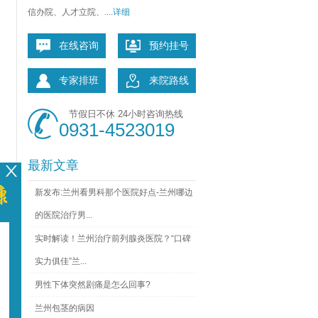
信办院、人才立院、....
详细
在线咨询
预约挂号
专家排班
来院路线
节假日不休 24小时咨询热线
0931-4523019
最新文章
新发布:兰州看男科那个医院好点-兰州哪边
的医院治疗男...
实时解读！兰州治疗前列腺炎医院？“口碑
实力俱佳”兰...
男性下体突然剧痛是怎么回事?
兰州包茎的病因