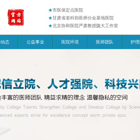
★
市医保定点医院
★
甘肃省老科协医师分会基地医院
★
北京协和医院严肃教授陇大工作室
内动态
公益事业
医院环境
医师团队
护理